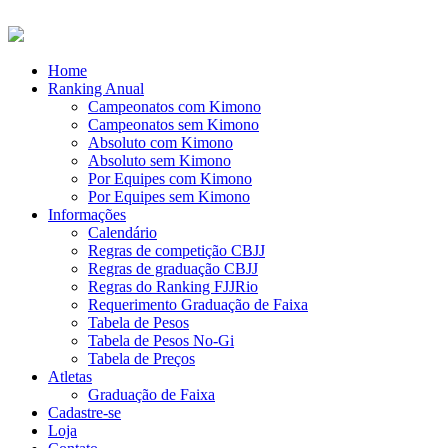
Home
Ranking Anual
Campeonatos com Kimono
Campeonatos sem Kimono
Absoluto com Kimono
Absoluto sem Kimono
Por Equipes com Kimono
Por Equipes sem Kimono
Informações
Calendário
Regras de competição CBJJ
Regras de graduação CBJJ
Regras do Ranking FJJRio
Requerimento Graduação de Faixa
Tabela de Pesos
Tabela de Pesos No-Gi
Tabela de Preços
Atletas
Graduação de Faixa
Cadastre-se
Loja