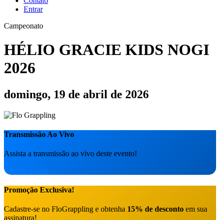
Contato
Entrar
Campeonato
HÉLIO GRACIE KIDS NOGI
2026
domingo, 19 de abril de 2026
Transmissão Ao Vivo
Assista a transmissão ao vivo deste evento!
Assistir Agora
Promoção Exclusiva!
Cadastre-se no FloGrappling e obtenha
15% de desconto
em sua
assinatura!