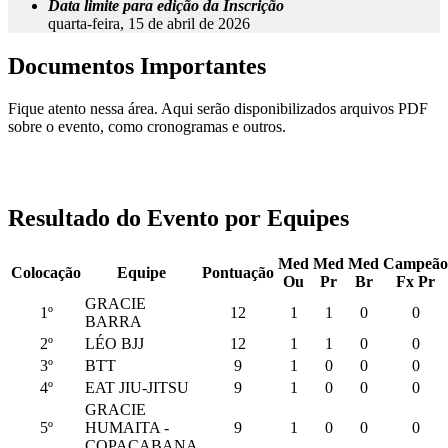
Data limite para edição da Inscrição
quarta-feira, 15 de abril de 2026
Documentos Importantes
Fique atento nessa área. Aqui serão disponibilizados arquivos PDF
sobre o evento, como cronogramas e outros.
Resultado do Evento por Equipes
Med
Med
Med
Campeão
Colocação
Equipe
Pontuação
Ou
Pr
Br
Fx Pr
GRACIE
1º
12
1
1
0
0
BARRA
2º
LÉO BJJ
12
1
1
0
0
3º
BTT
9
1
0
0
0
4º
EAT JIU-JITSU
9
1
0
0
0
GRACIE
5º
HUMAITA -
9
1
0
0
0
COPACABANA