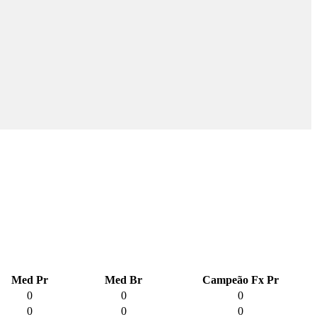
Med Pr
Med Br
Campeão Fx Pr
0
0
0
0
0
0