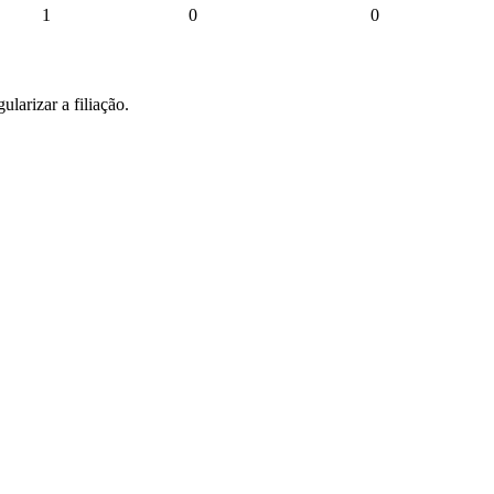
1
0
0
larizar a filiação.