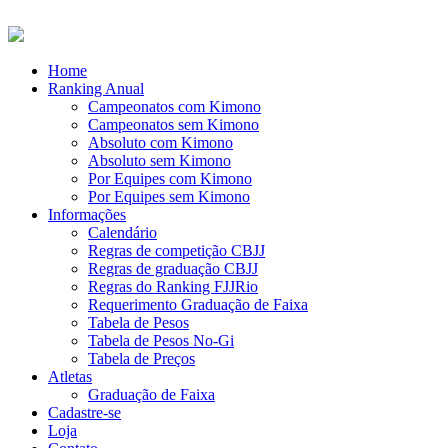
Home
Ranking Anual
Campeonatos com Kimono
Campeonatos sem Kimono
Absoluto com Kimono
Absoluto sem Kimono
Por Equipes com Kimono
Por Equipes sem Kimono
Informações
Calendário
Regras de competição CBJJ
Regras de graduação CBJJ
Regras do Ranking FJJRio
Requerimento Graduação de Faixa
Tabela de Pesos
Tabela de Pesos No-Gi
Tabela de Preços
Atletas
Graduação de Faixa
Cadastre-se
Loja